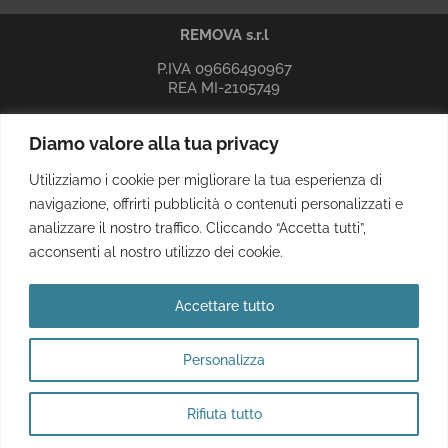
REMOVA s.r.l
P.IVA 09666490967
REA MI-2105749
Sede legale, amministrativa e operativa
Diamo valore alla tua privacy
indirizzo: Via Marinetti, 11 20081 Abbiategrasso (MI)
e-mail:
info@remova.it
Utilizziamo i cookie per migliorare la tua esperienza di
PEC:
remova.srl@pec.it
navigazione, offrirti pubblicità o contenuti personalizzati e
info privacy
analizzare il nostro traffico. Cliccando “Accetta tutti”,
acconsenti al nostro utilizzo dei cookie.
Accettare tutto
Iscriviti alla nostra newsletter
Personalizza
Rifiuta tutto