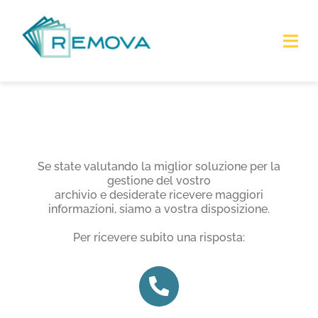
Salta
al
contenuto
Tog
Nav
HOME
CHI SIAMO
Se state valutando la miglior soluzione per la
gestione del vostro
SERVIZI
archivio e desiderate ricevere maggiori
informazioni, siamo a vostra disposizione.
DOVE SIAMO
Per ricevere subito una risposta:
CONTATTI
FAQ