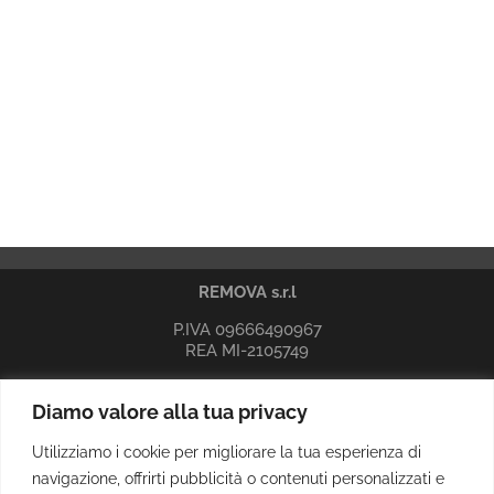
REMOVA s.r.l
P.IVA 09666490967
REA MI-2105749
Sede legale, amministrativa e operativa
Diamo valore alla tua privacy
indirizzo: Via Marinetti, 11 20081 Abbiategrasso (MI)
e-mail:
info@remova.it
Utilizziamo i cookie per migliorare la tua esperienza di
PEC:
remova.srl@pec.it
navigazione, offrirti pubblicità o contenuti personalizzati e