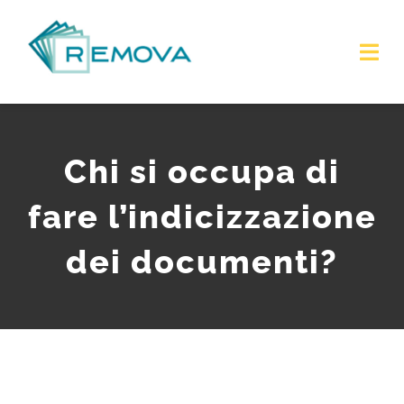
Salta
al
contenuto
Tog
Nav
HOME
Chi si occupa di
CHI SIAMO
fare l’indicizzazione
SERVIZI
dei documenti?
DOVE SIAMO
CONTATTI
FAQ