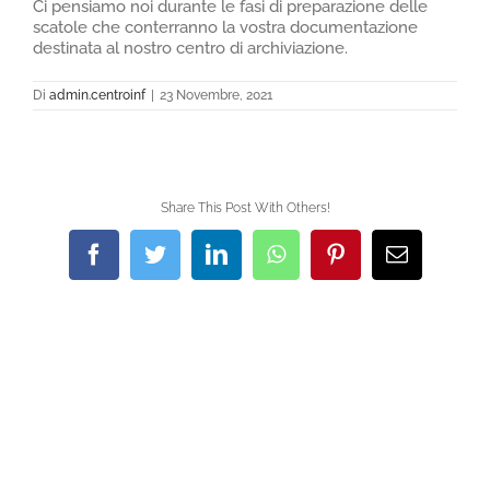
Ci pensiamo noi durante le fasi di preparazione delle
scatole che conterranno la vostra documentazione
NEWS
destinata al nostro centro di archiviazione.
AREA CLIENTI
Di
admin.centroinf
|
23 Novembre, 2021
Share This Post With Others!
Facebook
Twitter
LinkedIn
WhatsApp
Pinterest
Email