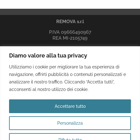
REMOVA s.r.l
P.IVA 09666490967
REA MI-2105749
Sede legale, amministrativa e operativa
Diamo valore alla tua privacy
indirizzo: Via Marinetti, 11 20081 Abbiategrasso (MI)
e-mail:
info@remova.it
Utilizziamo i cookie per migliorare la tua esperienza di
PEC:
remova.srl@pec.it
navigazione, offrirti pubblicità o contenuti personalizzati e
info privacy
analizzare il nostro traffico. Cliccando “Accetta tutti”,
acconsenti al nostro utilizzo dei cookie.
Accettare tutto
Iscriviti alla nostra newsletter
Personalizza
Rifiuta tutto